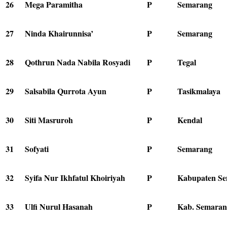
26
Mega Paramitha
P
Semarang
27
Ninda Khairunnisa’
P
Semarang
28
Qothrun Nada Nabila Rosyadi
P
Tegal
29
Salsabila Qurrota Ayun
P
Tasikmalaya
30
Siti Masruroh
P
Kendal
31
Sofyati
P
Semarang
32
Syifa Nur Ikhfatul Khoiriyah
P
Kabupaten S
33
Ulfi Nurul Hasanah
P
Kab. Semaran