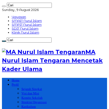
Sunday , 9 August 2026
Yayasan
SMAIT Nurul Islam
SMPIT Nurul Islam
SDIT Nurul Islam
Klinik Nurul Islam
MA
Nurul Islam Tengaran Mencetak
Kader Ulama
Home
Profil
Sejarah Singkat
Visi dan Misi
Komite Sekolah
Struktur Organisasi
Kurikulum