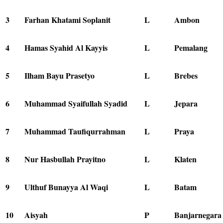
3
Farhan Khatami Soplanit
L
Ambon
4
Hamas Syahid Al Kayyis
L
Pemalang
5
Ilham Bayu Prasetyo
L
Brebes
6
Muhammad Syaifullah Syadid
L
Jepara
7
Muhammad Taufiqurrahman
L
Praya
8
Nur Hasbullah Prayitno
L
Klaten
9
Ulthuf Bunayya Al Waqi
L
Batam
10
Aisyah
P
Banjarnegara