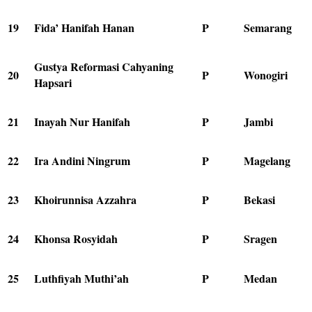
19
Fida’ Hanifah Hanan
P
Semarang
Gustya Reformasi Cahyaning
20
P
Wonogiri
Hapsari
21
Inayah Nur Hanifah
P
Jambi
22
Ira Andini Ningrum
P
Magelang
23
Khoirunnisa Azzahra
P
Bekasi
24
Khonsa Rosyidah
P
Sragen
25
Luthfiyah Muthi’ah
P
Medan