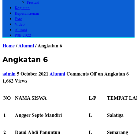
Prestasi
Kegiatan
Kepesantrenan
Foto
Video
Alumni
PSB 2022
Home
/
Alumni
/
Angkatan 6
Angkatan 6
admin
5 October 2021
Alumni
Comments Off
on Angkatan 6
1,662 Views
NO
NAMA SISWA
L/P
TEMPAT LA
1
Angger Septo Mandiri
L
Salatiga
2
Daud Abdi Panuntun
L
Semarang