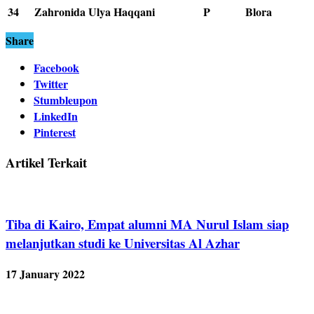
34
Zahronida Ulya Haqqani
P
Blora
Share
Facebook
Twitter
Stumbleupon
LinkedIn
Pinterest
Artikel Terkait
Tiba di Kairo, Empat alumni MA Nurul Islam siap
melanjutkan studi ke Universitas Al Azhar
17 January 2022