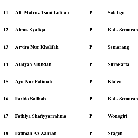
11
Alfi Mafruz Tsani Latifah
P
Salatiga
12
Almas Syafiqa
P
Kab. Semaran
13
Arvira Nur Kholifah
P
Semarang
14
Athiyah Mufidah
P
Surakarta
15
Ayu Nur Fatimah
P
Klaten
16
Farida Solihah
P
Kab. Semaran
17
Fathiya Shafiyyarrahma
P
Wonogiri
18
Fatimah Az Zahrah
P
Sragen