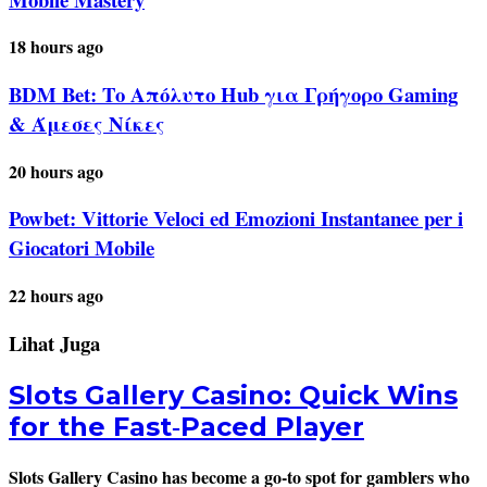
18 hours ago
BDM Bet: Το Απόλυτο Hub για Γρήγορο Gaming
& Άμεσες Νίκες
20 hours ago
Powbet: Vittorie Veloci ed Emozioni Instantanee per i
Giocatori Mobile
22 hours ago
Lihat Juga
Slots Gallery Casino: Quick Wins
for the Fast‑Paced Player
Slots Gallery Casino has become a go‑to spot for gamblers who