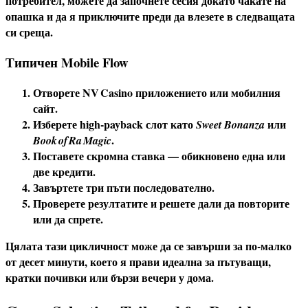
потребител, можете да започнете сесия докато чакате на
опашка и да я приключите преди да влезете в следващата
си среща.
Типичен Mobile Flow
Отворете NV Casino приложението или мобилния
сайт.
Изберете high‑payback слот като
или
Sweet Bonanza
.
Book of Ra Magic
Поставете скромна ставка — обикновено една или
две кредити.
Завъртете три пъти последователно.
Проверете резултатите и решете дали да повторите
или да спрете.
Цялата тази цикличност може да се завърши за по-малко
от десет минути, което я прави идеална за пътуващи,
кратки почивки или бързи вечери у дома.