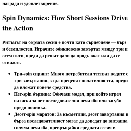
награда и удовлетворение.
Spin Dynamics: How Short Sessions Drive
the Action
Ритъмът на бързата сесия е почти като сърцебиене — бърз
и безмилостен. Играчите обикновено завъртат между три и
осем пъти, преди да решат дали да продължат или да се
откажат.
Три‑spin спринт:
Много потребители тестват водите с
три завъртания, за да преценят волатилността, преди
да вложат повече средства.
Пет‑spin бързина:
Обичаен модел, при който играч
натиска за пет последователни печалби или загуби
преди почивка.
Десет‑spin маратон:
За късметлии, десет завъртания в
бърза последователност могат да доведат до внезапна
голяма печалба, превръщайки средната сесия в