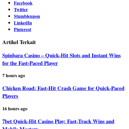
Facebook
Twitter
Stumbleupon
LinkedIn
Pinterest
Artikel Terkait
Spinbara Casino – Quick‑Hit Slots and Instant Wins
for the Fast‑Paced Player
7 hours ago
Chicken Road: Fast‑Hit Crash Game for Quick‑Paced
Players
16 hours ago
7bet Quick‑Hit Casino Play: Fast‑Track Wins and
Mobile Mastery