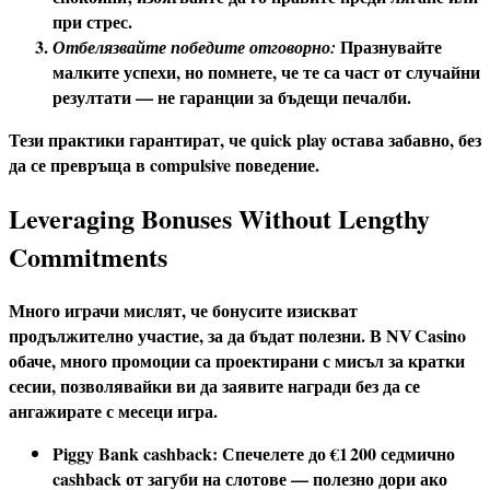
при стрес.
Празнувайте
Отбелязвайте победите отговорно:
малките успехи, но помнете, че те са част от случайни
резултати — не гаранции за бъдещи печалби.
Тези практики гарантират, че quick play остава забавно, без
да се превръща в compulsive поведение.
Leveraging Bonuses Without Lengthy
Commitments
Много играчи мислят, че бонусите изискват
продължително участие, за да бъдат полезни. В NV Casino
обаче, много промоции са проектирани с мисъл за кратки
сесии, позволявайки ви да заявите награди без да се
ангажирате с месеци игра.
Piggy Bank cashback:
Спечелете до €1 200 седмично
cashback от загуби на слотове — полезно дори ако