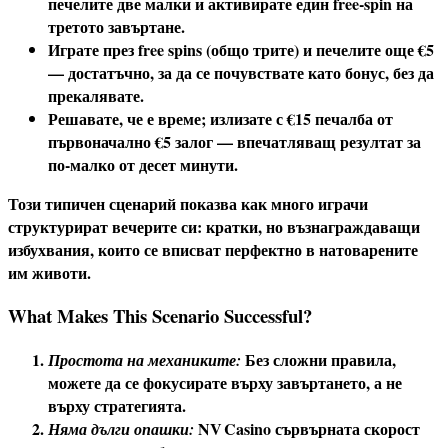
печелите две малки и активирате един free‑spin на
третото завъртане.
Играте през free spins (общо трите) и печелите още €5
— достатъчно, за да се почувствате като бонус, без да
прекалявате.
Решавате, че е време; излизате с €15 печалба от
първоначално €5 залог — впечатляващ резултат за
по-малко от десет минути.
Този типичен сценарий показва как много играчи
структурират вечерите си: кратки, но възнаграждаващи
избухвания, които се вписват перфектно в натоварените
им животи.
What Makes This Scenario Successful?
Без сложни правила,
Простота на механиките:
можете да се фокусирате върху завъртането, а не
върху стратегията.
NV Casino сървърната скорост
Няма дълги опашки: