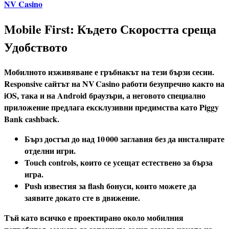
NV Casino
Mobile First: Където Скоростта среща
Удобството
Мобилното изживяване е гръбнакът на тези бързи сесии.
Responsive сайтът на NV Casino работи безупречно както на
iOS, така и на Android браузъри, а неговото специално
приложение предлага ексклузивни предимства като Piggy
Bank cashback.
Бърз достъп до над 10 000 заглавия без да инсталирате
отделни игри.
Touch controls, които се усещат естествено за бърза
игра.
Push известия за flash бонуси, които можете да
заявите докато сте в движение.
Тъй като всичко е проектирано около мобилния