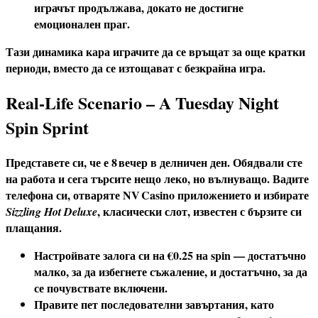
играчът продължава, докато не достигне
емоционален праг.
Тази динамика кара играчите да се връщат за още кратки
периоди, вместо да се изтощават с безкрайна игра.
Real‑Life Scenario – A Tuesday Night
Spin Sprint
Представете си, че е 8 вечер в делничен ден. Обядвали сте
на работа и сега търсите нещо леко, но вълнуващо. Вадите
телефона си, отваряте NV Casino приложението и избирате
, класически слот, известен с бързите си
Sizzling Hot Deluxe
плащания.
Настройвате залога си на €0.25 на spin — достатъчно
малко, за да избегнете съжаление, и достатъчно, за да
се почувствате включени.
Правите пет последователни завъртания, като