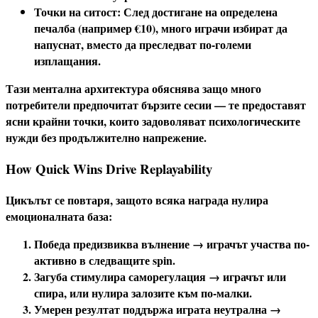
Точки на ситост:
След достигане на определена
печалба (например €10), много играчи избират да
напуснат, вместо да преследват по-големи
изплащания.
Тази ментална архитектура обяснява защо много
потребители предпочитат бързите сесии — те предоставят
ясни крайни точки, които задоволяват психологическите
нужди без продължително напрежение.
How Quick Wins Drive Replayability
Цикълът се повтаря, защото всяка награда нулира
емоционалната база:
Победа предизвиква вълнение → играчът участва по-
активно в следващите spin.
Загуба стимулира саморегулация → играчът или
спира, или нулира залозите към по-малки.
Умерен резултат поддържа играта неутрална →