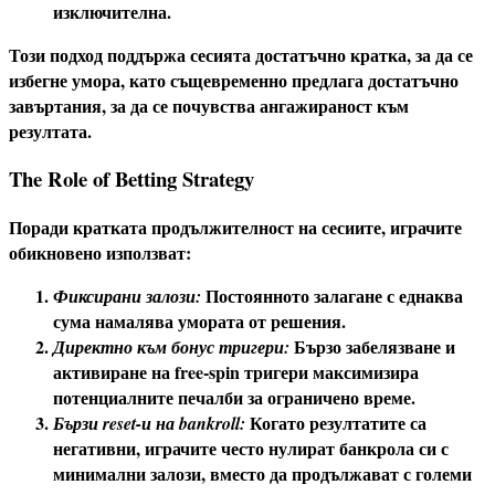
изключителна.
Този подход поддържа сесията достатъчно кратка, за да се
избегне умора, като същевременно предлага достатъчно
завъртания, за да се почувства ангажираност към
резултата.
The Role of Betting Strategy
Поради кратката продължителност на сесиите, играчите
обикновено използват:
Постоянното залагане с еднаква
Фиксирани залози:
сума намалява умората от решения.
Бързо забелязване и
Директно към бонус тригери:
активиране на free‑spin тригери максимизира
потенциалните печалби за ограничено време.
Когато резултатите са
Бързи reset-и на bankroll:
негативни, играчите често нулират банкрола си с
минимални залози, вместо да продължават с големи