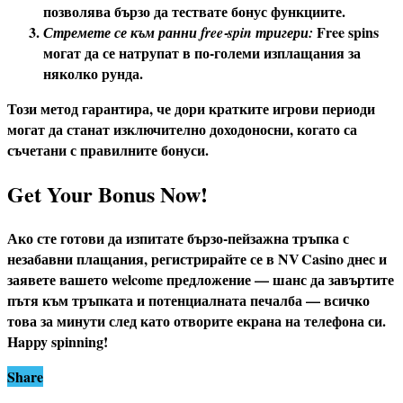
позволява бързо да тествате бонус функциите.
Free spins
Стремете се към ранни free‑spin тригери:
могат да се натрупат в по-големи изплащания за
няколко рунда.
Този метод гарантира, че дори кратките игрови периоди
могат да станат изключително доходоносни, когато са
съчетани с правилните бонуси.
Get Your Bonus Now!
Ако сте готови да изпитате бързо‑пейзажна тръпка с
незабавни плащания, регистрирайте се в NV Casino днес и
заявете вашето welcome предложение — шанс да завъртите
пътя към тръпката и потенциалната печалба — всичко
това за минути след като отворите екрана на телефона си.
Happy spinning!
Share