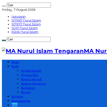
Friday , 7 August 2026
Yayasan
SMAIT Nurul Islam
SMPIT Nurul Islam
SDIT Nurul Islam
Klinik Nurul Islam
MA Nur
Home
Profil
Sejarah Singkat
Visi dan Misi
Komite Sekolah
Struktur Organisasi
Kurikulum
Prestasi
Kegiatan
Kepesantrenan
Foto