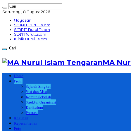
Saturday , 8 August 2026
Yayasan
SMAIT Nurul Islam
SMPIT Nurul Islam
SDIT Nurul Islam
Klinik Nurul Islam
MA Nur
Home
Profil
Sejarah Singkat
Visi dan Misi
Komite Sekolah
Struktur Organisasi
Kurikulum
Prestasi
Kegiatan
Kepesantrenan
Foto