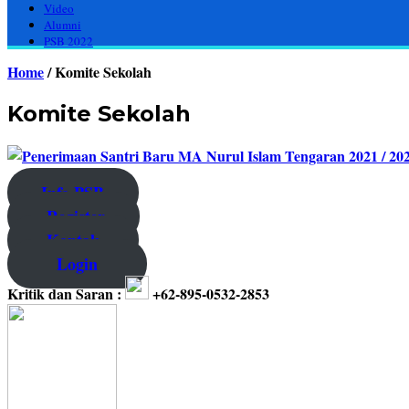
Video
Alumni
PSB 2022
Home
/
Komite Sekolah
Komite Sekolah
Info PSB
Register
Kontak
Login
Kritik dan Saran :
+62-895-0532-2853