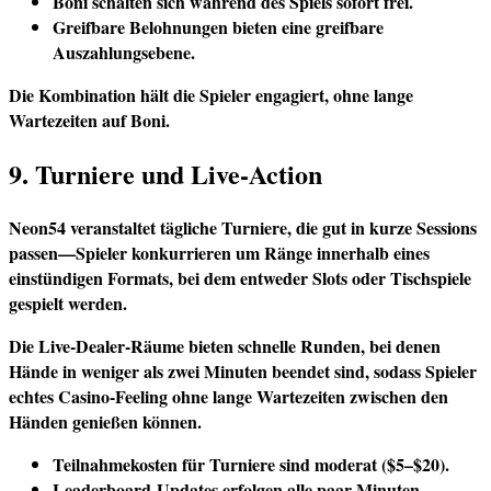
Boni schalten sich während des Spiels sofort frei.
Greifbare Belohnungen bieten eine greifbare
Auszahlungsebene.
Die Kombination hält die Spieler engagiert, ohne lange
Wartezeiten auf Boni.
9. Turniere und Live-Action
Neon54 veranstaltet tägliche Turniere, die gut in kurze Sessions
passen—Spieler konkurrieren um Ränge innerhalb eines
einstündigen Formats, bei dem entweder Slots oder Tischspiele
gespielt werden.
Die Live-Dealer-Räume bieten schnelle Runden, bei denen
Hände in weniger als zwei Minuten beendet sind, sodass Spieler
echtes Casino-Feeling ohne lange Wartezeiten zwischen den
Händen genießen können.
Teilnahmekosten für Turniere sind moderat ($5–$20).
Leaderboard-Updates erfolgen alle paar Minuten.