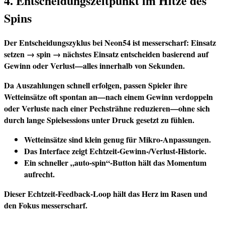
4. Entscheidungszeitpunkt im Hitze des
Spins
Der Entscheidungszyklus bei Neon54 ist messerscharf: Einsatz
setzen → spin → nächstes Einsatz entscheiden basierend auf
Gewinn oder Verlust—alles innerhalb von Sekunden.
Da Auszahlungen schnell erfolgen, passen Spieler ihre
Wetteinsätze oft spontan an—nach einem Gewinn verdoppeln
oder Verluste nach einer Pechsträhne reduzieren—ohne sich
durch lange Spielsessions unter Druck gesetzt zu fühlen.
Wetteinsätze sind klein genug für Mikro‑Anpassungen.
Das Interface zeigt Echtzeit-Gewinn‑/Verlust‑Historie.
Ein schneller „auto‑spin“-Button hält das Momentum
aufrecht.
Dieser Echtzeit-Feedback‑Loop hält das Herz im Rasen und
den Fokus messerscharf.