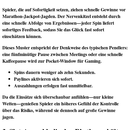
Spieler, die auf Sofortigkeit setzen, ziehen schnelle Gewinne vor
Marathon-Jackpot-Jagden. Der Nervenkitzel entsteht durch
eine schnelle Abfolge von Ergebnissen—jeder Spin liefert
sofortiges Feedback, sodass Sie das Glück fast sofort
einschätzen können.
Dieses Muster entspricht der Denkweise des typischen Pendlers:
eine fünfminütige Pause zwischen Meetings oder eine schnelle
Kaffeepause wird zur Pocket-Window für Gaming.
Spins dauern weniger als zehn Sekunden.
Paylines aktivieren sich sofort.
Auszahlungen erfolgen fast unmittelbar.
Da die Einsätze sich überschaubar anfühlen—nur kleine
Wetten—genießen Spieler ein höheres Gefühl der Kontrolle
über das Risiko, während sie dennoch auf große Gewinne
jagen.