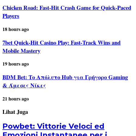
Chicken Road: Fast‑Hit Crash Game for Quick‑Paced
Players
18 hours ago
7bet Quick‑Hit Casino Play: Fast‑Track Wins and
Mobile Mastery
19 hours ago
BDM Bet: Το Απόλυτο Hub για Γρήγορο Gaming
& Άμεσες Νίκες
21 hours ago
Lihat Juga
Powbet: Vittorie Veloci ed
Emozioni Instantanee per i