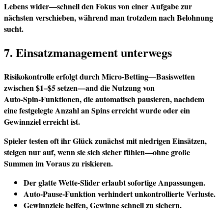
Lebens wider—schnell den Fokus von einer Aufgabe zur
nächsten verschieben, während man trotzdem nach Belohnung
sucht.
7. Einsatzmanagement unterwegs
Risiko­kontrolle erfolgt durch Micro‑Betting—Basiswetten
zwischen $1–$5 setzen—and die Nutzung von
Auto‑Spin‑Funktionen, die automatisch pausieren, nachdem
eine festgelegte Anzahl an Spins erreicht wurde oder ein
Gewinnziel erreicht ist.
Spieler testen oft ihr Glück zunächst mit niedrigen Einsätzen,
steigen nur auf, wenn sie sich sicher fühlen—ohne große
Summen im Voraus zu riskieren.
Der glatte Wette‑Slider erlaubt sofortige Anpassungen.
Auto‑Pause‑Funktion verhindert unkontrollierte Verluste.
Gewinnziele helfen, Gewinne schnell zu sichern.