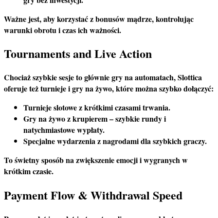
Ważne jest, aby korzystać z bonusów mądrze, kontrolując
warunki obrotu i czas ich ważności.
Tournaments and Live Action
Chociaż szybkie sesje to głównie gry na automatach, Slottica
oferuje też turnieje i gry na żywo, które można szybko dołączyć:
Turnieje slotowe z krótkimi czasami trwania.
Gry na żywo z krupierem – szybkie rundy i
natychmiastowe wypłaty.
Specjalne wydarzenia z nagrodami dla szybkich graczy.
To świetny sposób na zwiększenie emocji i wygranych w
krótkim czasie.
Payment Flow & Withdrawal Speed