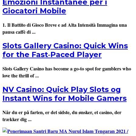
Emozioni Instantanee per i
Giocatori Mobile
1. Il Battito di Gioco Breve e ad Alta Intensità Immagina una
pausa caffè di ...
Slots Gallery Casino: Quick Wins
for the Fast‑Paced Player
Slots Gallery Casino has become a go‑to spot for gamblers who
love the thrill of ...
NV Casino: Quick Play Slots og
Instant Wins for Mobile Gamers
Når du er på farten, er det sidste, du ønsker, et casino, der
trækker dig ...