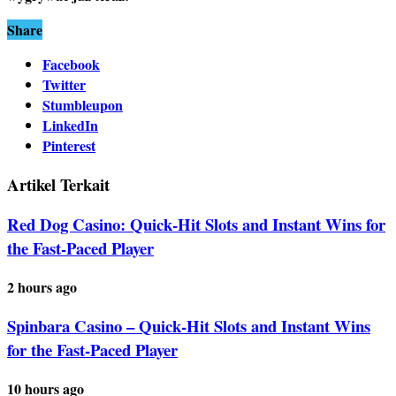
Share
Facebook
Twitter
Stumbleupon
LinkedIn
Pinterest
Artikel Terkait
Red Dog Casino: Quick‑Hit Slots and Instant Wins for
the Fast‑Paced Player
2 hours ago
Spinbara Casino – Quick‑Hit Slots and Instant Wins
for the Fast‑Paced Player
10 hours ago