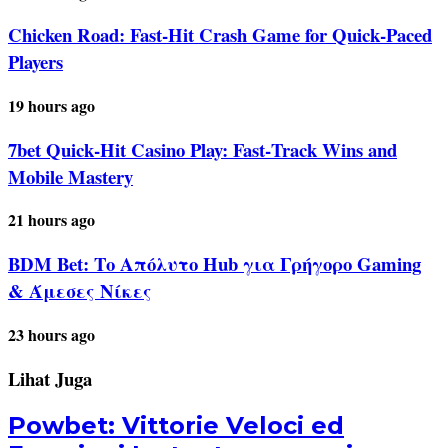
Chicken Road: Fast‑Hit Crash Game for Quick‑Paced
Players
19 hours ago
7bet Quick‑Hit Casino Play: Fast‑Track Wins and
Mobile Mastery
21 hours ago
BDM Bet: Το Απόλυτο Hub για Γρήγορο Gaming
& Άμεσες Νίκες
23 hours ago
Lihat Juga
Powbet: Vittorie Veloci ed