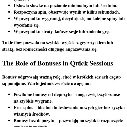
Ustawia stawkę na poziomie minimalnym lub średnim.
Rozpoczyna spin, obserwuje wynik w kilku sekundach.
W przypadku wygranej, decyduje się na kolejne spiny lub
wycofanie się.
W przypadku straty, kończy sesję lub zmienia grę.
Takie flow pozwala na szybkie wyjście z gry z zyskiem lub
stratą, bez konieczności długiego angażowania się.
The Role of Bonuses in Quick Sessions
Bonusy odgrywają ważną rolę, choć w krótkich sesjach często
są pomijane. Warto jednak zwrócić uwagę na:
Powitalne bonusy od depozytu – mogą zwiększyć szanse
na szybkie wygrane.
Free spins – idealne do testowania nowych gier bez ryzyka
własnych środków.
Bonusy bez depozytu – pozwalają na szybkie rozpoczęcie
gry bez inwestycji.