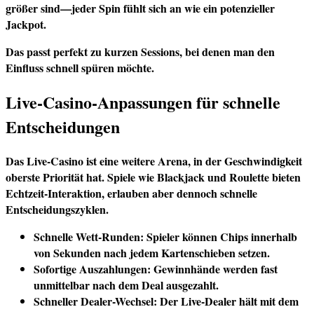
größer sind—jeder Spin fühlt sich an wie ein potenzieller
Jackpot.
Das passt perfekt zu kurzen Sessions, bei denen man den
Einfluss schnell spüren möchte.
Live‑Casino‑Anpassungen für schnelle
Entscheidungen
Das Live‑Casino ist eine weitere Arena, in der Geschwindigkeit
oberste Priorität hat. Spiele wie Blackjack und Roulette bieten
Echtzeit-Interaktion, erlauben aber dennoch schnelle
Entscheidungszyklen.
Schnelle Wett-Runden:
Spieler können Chips innerhalb
von Sekunden nach jedem Kartenschieben setzen.
Sofortige Auszahlungen:
Gewinnhände werden fast
unmittelbar nach dem Deal ausgezahlt.
Schneller Dealer-Wechsel:
Der Live-Dealer hält mit dem