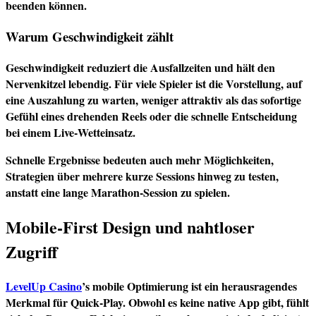
beenden können.
Warum Geschwindigkeit zählt
Geschwindigkeit reduziert die Ausfallzeiten und hält den
Nervenkitzel lebendig. Für viele Spieler ist die Vorstellung, auf
eine Auszahlung zu warten, weniger attraktiv als das sofortige
Gefühl eines drehenden Reels oder die schnelle Entscheidung
bei einem Live‑Wetteinsatz.
Schnelle Ergebnisse bedeuten auch mehr Möglichkeiten,
Strategien über mehrere kurze Sessions hinweg zu testen,
anstatt eine lange Marathon-Session zu spielen.
Mobile‑First Design und nahtloser
Zugriff
LevelUp Casino
’s mobile Optimierung ist ein herausragendes
Merkmal für Quick‑Play. Obwohl es keine native App gibt, fühlt