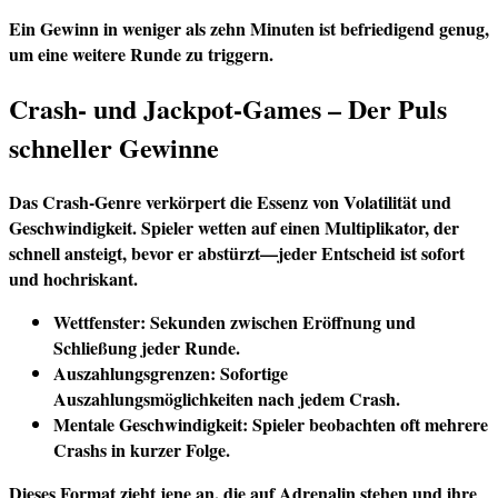
Ein Gewinn in weniger als zehn Minuten ist befriedigend genug,
um eine weitere Runde zu triggern.
Crash‑ und Jackpot‑Games – Der Puls
schneller Gewinne
Das Crash-Genre verkörpert die Essenz von Volatilität und
Geschwindigkeit. Spieler wetten auf einen Multiplikator, der
schnell ansteigt, bevor er abstürzt—jeder Entscheid ist sofort
und hochriskant.
Wettfenster:
Sekunden zwischen Eröffnung und
Schließung jeder Runde.
Auszahlungsgrenzen:
Sofortige
Auszahlungsmöglichkeiten nach jedem Crash.
Mentale Geschwindigkeit:
Spieler beobachten oft mehrere
Crashs in kurzer Folge.
Dieses Format zieht jene an, die auf Adrenalin stehen und ihre