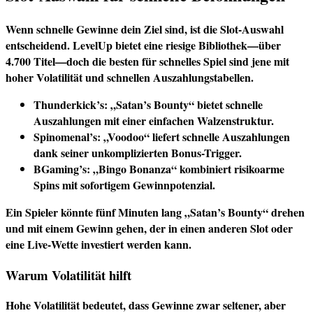
Wenn schnelle Gewinne dein Ziel sind, ist die Slot-Auswahl
entscheidend. LevelUp bietet eine riesige Bibliothek—über
4.700 Titel—doch die besten für schnelles Spiel sind jene mit
hoher Volatilität und schnellen Auszahlungstabellen.
Thunderkick’s:
„Satan’s Bounty“ bietet schnelle
Auszahlungen mit einer einfachen Walzenstruktur.
Spinomenal’s:
„Voodoo“ liefert schnelle Auszahlungen
dank seiner unkomplizierten Bonus-Trigger.
BGaming’s:
„Bingo Bonanza“ kombiniert risikoarme
Spins mit sofortigem Gewinnpotenzial.
Ein Spieler könnte fünf Minuten lang „Satan’s Bounty“ drehen
und mit einem Gewinn gehen, der in einen anderen Slot oder
eine Live‑Wette investiert werden kann.
Warum Volatilität hilft
Hohe Volatilität bedeutet, dass Gewinne zwar seltener, aber