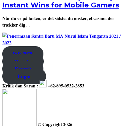
Instant Wins for Mobile Gamers
Når du er på farten, er det sidste, du ønsker, et casino, der
trækker dig ...
Info PSB
Register
Kontak
Login
Kritik dan Saran :
+62-895-0532-2853
© Copyright 2026