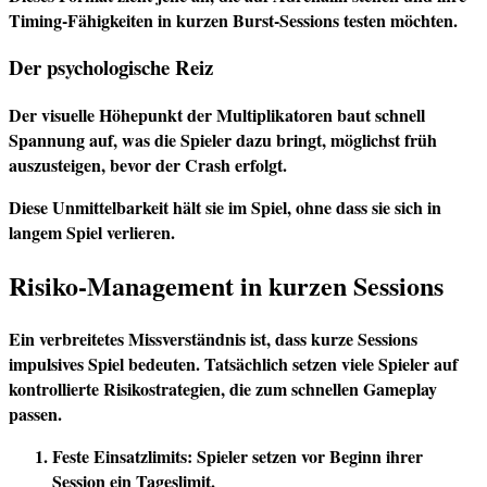
Timing-Fähigkeiten in kurzen Burst‑Sessions testen möchten.
Der psychologische Reiz
Der visuelle Höhepunkt der Multiplikatoren baut schnell
Spannung auf, was die Spieler dazu bringt, möglichst früh
auszusteigen, bevor der Crash erfolgt.
Diese Unmittelbarkeit hält sie im Spiel, ohne dass sie sich in
langem Spiel verlieren.
Risiko-Management in kurzen Sessions
Ein verbreitetes Missverständnis ist, dass kurze Sessions
impulsives Spiel bedeuten. Tatsächlich setzen viele Spieler auf
kontrollierte Risikostrategien, die zum schnellen Gameplay
passen.
Feste Einsatzlimits:
Spieler setzen vor Beginn ihrer
Session ein Tageslimit.