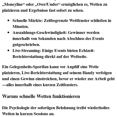
„Moneyline“ oder „Over/Under“ ermöglichen es, Wetten zu
platzieren und Ergebnisse fast sofort zu sehen.
Schnelle Märkte:
Zeitbegrenzte Wettfenster schließen in
Minuten.
Auszahlungs-Geschwindigkeit:
Gewinner werden
innerhalb von Sekunden nach Abschluss des Events
gutgeschrieben.
Live-Streaming:
Einige Events bieten Echtzeit-
Berichterstattung direkt auf der Wettseite.
Ein Gelegenheits‑Sportfan kann vor Anpfiff eine Wette
platzieren, Live‑Berichterstattung auf seinem Handy verfolgen
und einen Gewinn einstreichen, bevor er wieder zur Arbeit geht
—alles innerhalb eines kurzen Zeitfensters.
Warum schnelle Wetten funktionieren
Die Psychologie der sofortigen Belohnung treibt wiederholtes
Wetten in kurzen Sessions an.