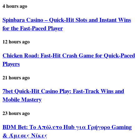
4 hours ago
Spinbara Casino – Quick‑Hit Slots and Instant Wins
for the Fast‑Paced Player
12 hours ago
Chicken Road: Fast‑Hit Crash Game for Quick‑Paced
Players
21 hours ago
7bet Quick‑Hit Casino Play: Fast‑Track Wins and
Mobile Mastery
23 hours ago
BDM Bet: Το Απόλυτο Hub για Γρήγορο Gaming
& Άμεσες Νίκες