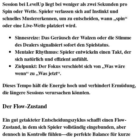
Session bei LevelUp liegt bei weniger als zwei Sekunden pro
Spin oder Wette. Spieler verlassen sich auf Instinkt und
schnelles Mustererkennen, um zu entscheiden, wann „spin“
oder eine Live‑Wette platziert wird.
Sinnesreize:
Das Geräusch der Walzen oder die Stimme
des Dealers signalisiert sofort den Spielstatus.
Mentaler Rhythmus:
Spieler entwickeln einen Takt, der
sich natürlich und effizient anfühlt.
Zielpunkt:
Der Fokus verschiebt sich von „Was wäre
wenn“ zu „Was jetzt“.
Dieses Tempo hält die Energie hoch und verhindert Ermüdung,
die längere Sessions verursachen könnten.
Der Flow-Zustand
Ein gut getakteter Entscheidungszyklus schafft einen Flow-
Zustand, in dem sich Spieler vollständig eingebunden, aber
dennoch in Kontrolle fühlen—die perfekte Balance für kurze