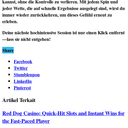
kannst, ohne die Kontrolle zu verlieren. Mit jedem Spin und
jeder Wette, die auf schnelle Ergebnisse ausgelegt sind, wirst du
immer wieder zurückkehren, um dieses Gefühl erneut zu
erleben.
Deine nächste hochintensive Session ist nur einen Klick entfernt
—lass sie nicht entgehen!
Share
Facebook
Twitter
Stumbleupon
LinkedIn
Pinterest
Artikel Terkait
Red Dog Casino: Quick‑Hit Slots and Instant Wins for
the Fast‑Paced Player