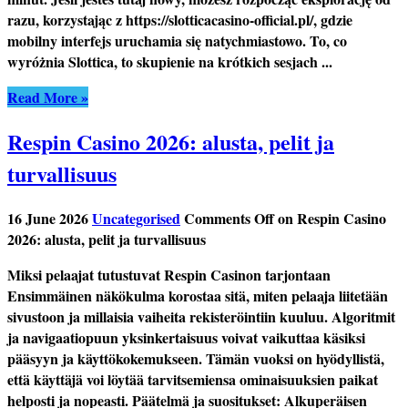
razu, korzystając z https://slotticacasino-official.pl/, gdzie
mobilny interfejs uruchamia się natychmiastowo. To, co
wyróżnia Slottica, to skupienie na krótkich sesjach ...
Read More »
Respin Casino 2026: alusta, pelit ja
turvallisuus
16 June 2026
Uncategorised
Comments Off
on Respin Casino
2026: alusta, pelit ja turvallisuus
Miksi pelaajat tutustuvat Respin Casinon tarjontaan
Ensimmäinen näkökulma korostaa sitä, miten pelaaja liitetään
sivustoon ja millaisia vaiheita rekisteröintiin kuuluu. Algoritmit
ja navigaatiopuun yksinkertaisuus voivat vaikuttaa käsiksi
pääsyyn ja käyttökokemukseen. Tämän vuoksi on hyödyllistä,
että käyttäjä voi löytää tarvitsemiensa ominaisuuksien paikat
helposti ja nopeasti. Päätelmä ja suositukset: Alkuperäisen