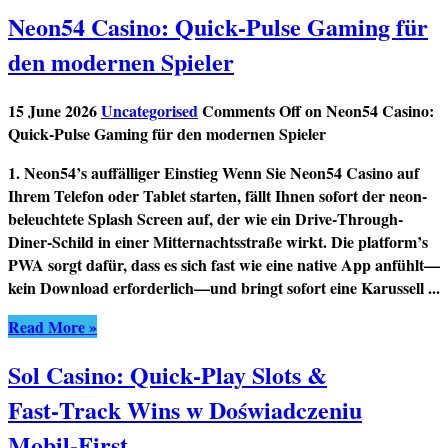
Neon54 Casino: Quick‑Pulse Gaming für
den modernen Spieler
15 June 2026
Uncategorised
Comments Off
on Neon54 Casino:
Quick‑Pulse Gaming für den modernen Spieler
1. Neon54’s auffälliger Einstieg Wenn Sie Neon54 Casino auf
Ihrem Telefon oder Tablet starten, fällt Ihnen sofort der neon-
beleuchtete Splash Screen auf, der wie ein Drive‑Through-
Diner-Schild in einer Mitternachtsstraße wirkt. Die platform’s
PWA sorgt dafür, dass es sich fast wie eine native App anfühlt—
kein Download erforderlich—und bringt sofort eine Karussell ...
Read More »
Sol Casino: Quick‑Play Slots &
Fast‑Track Wins w Doświadczeniu
Mobil‑First