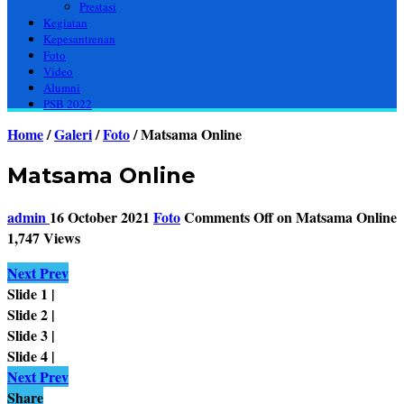
Prestasi
Kegiatan
Kepesantrenan
Foto
Video
Alumni
PSB 2022
Home
/
Galeri
/
Foto
/
Matsama Online
Matsama Online
admin
16 October 2021
Foto
Comments Off
on Matsama Online
1,747 Views
Next
Prev
Slide 1 |
Slide 2 |
Slide 3 |
Slide 4 |
Next
Prev
Share