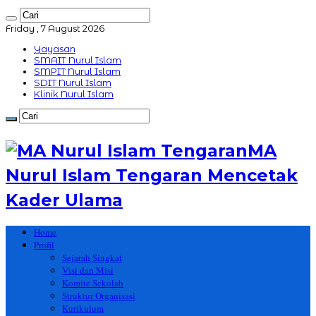
Friday , 7 August 2026
Yayasan
SMAIT Nurul Islam
SMPIT Nurul Islam
SDIT Nurul Islam
Klinik Nurul Islam
MA
Nurul Islam Tengaran Mencetak
Kader Ulama
Home
Profil
Sejarah Singkat
Visi dan Misi
Komite Sekolah
Struktur Organisasi
Kurikulum